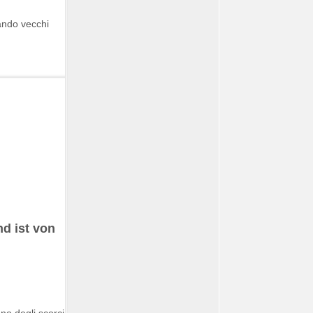
tando vecchi
nd ist von