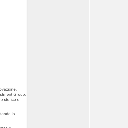
novazione.
vestment Group,
ro storico e
etando lo
ganza e