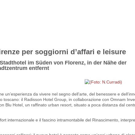
enze per soggiorni d’affari e leisure
Stadthotel im Süden von Florenz, in der Nähe der
dtzentrum entfernt
e un’esperienza da vivere nel segno dell’arte, del benessere e dell’in
oluogo toscano: il Radisson Hotel Group, in collaborazione con Omnam In
n Blu Hotel, un raffinato urban resort, situato a poca distanza dal cent
t internazionale e il fascino intramontabile del Rinascimento, interpr
 paesaggi collinari: il nuovo hotel è pensato come un’oasi urbana di ele