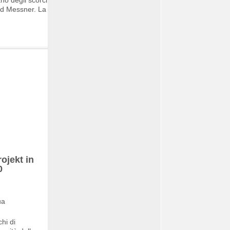
ano degli scorci
old Messner. La
ojekt in
0
chi di