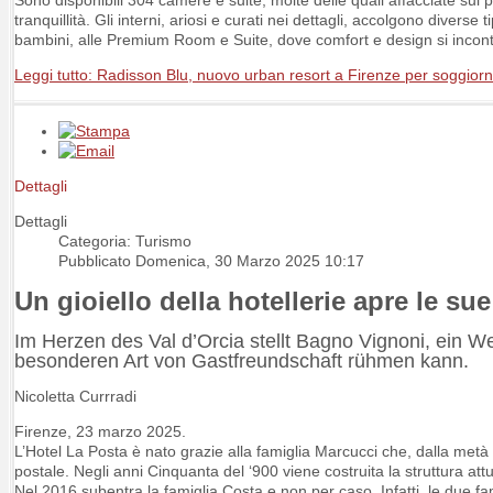
tranquillità. Gli interni, ariosi e curati nei dettagli, accolgono divers
bambini, alle Premium Room e Suite, dove comfort e design si incontr
Leggi tutto: Radisson Blu, nuovo urban resort a Firenze per soggiorni 
Dettagli
Dettagli
Categoria: Turismo
Pubblicato Domenica, 30 Marzo 2025 10:17
Un gioiello della hotellerie apre le s
Im Herzen des Val d’Orcia stellt Bagno Vignoni, ein We
besonderen Art von Gastfreundschaft rühmen kann.
Nicoletta Currradi
Firenze, 23 marzo 2025.
L’Hotel La Posta è nato grazie alla famiglia Marcucci che, dalla met
postale. Negli anni Cinquanta del ‘900 viene costruita la struttura att
Nel 2016 subentra la famiglia Costa e non per caso. Infatti, le due f