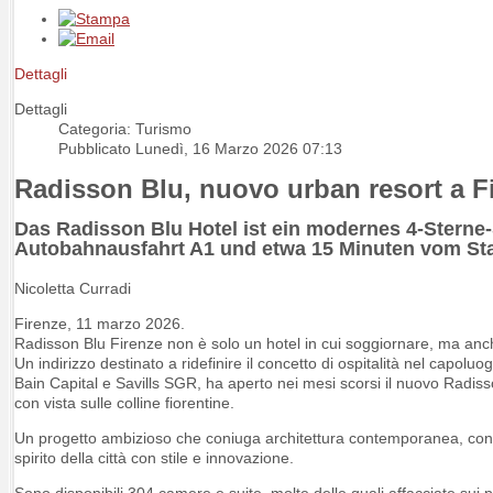
Dettagli
Dettagli
Categoria: Turismo
Pubblicato Lunedì, 16 Marzo 2026 07:13
Radisson Blu, nuovo urban resort a Fir
Das Radisson Blu Hotel ist ein modernes 4-Sterne-
Autobahnausfahrt A1 und etwa 15 Minuten vom Sta
Nicoletta Curradi
Firenze, 11 marzo 2026.
Radisson Blu Firenze non è solo un hotel in cui soggiornare, ma anch
Un indirizzo destinato a ridefinire il concetto di ospitalità nel cap
Bain Capital e Savills SGR, ha aperto nei mesi scorsi il nuovo Radisso
con vista sulle colline fiorentine.
Un progetto ambizioso che coniuga architettura contemporanea, confor
spirito della città con stile e innovazione.
Sono disponibili 304 camere e suite, molte delle quali affacciate sui