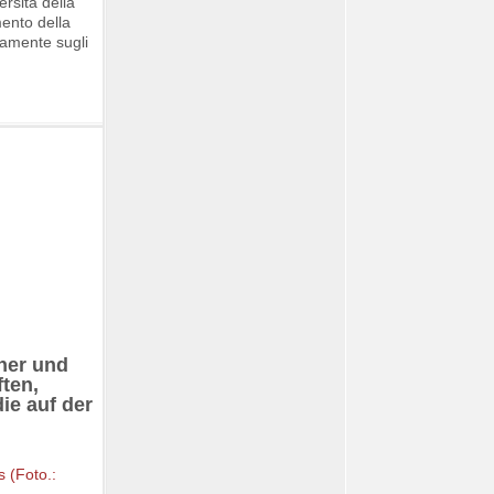
ersità della
mento della
vamente sugli
cher und
ten,
ie auf der