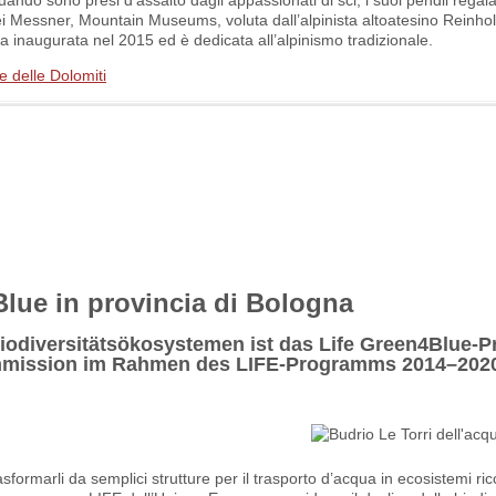
uando sono presi d’assalto dagli appassionati di sci, i suoi pendii regal
e dei Messner, Mountain Museums, voluta dall’alpinista altoatesino Reinh
ta inaugurata nel 2015 ed è dedicata all’alpinismo tradizionale.
e delle Dolomiti
Blue in provincia di Bologna
iodiversitätsökosystemen ist das Life Green4Blue-Pr
mmission im Rahmen des LIFE-Programms 2014–202
asformarli da semplici strutture per il trasporto d’acqua in ecosistemi ric