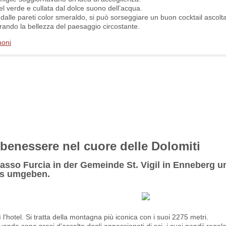
el verde e cullata dal dolce suono dell’acqua.
, dalle pareti color smeraldo, si può sorseggiare un buon cocktail ascol
mirando la bellezza del paesaggio circostante.
noni
i benessere nel cuore delle Dolomiti
asso Furcia in der Gemeinde St. Vigil in Enneberg u
gs umgeben.
l'hotel. Si tratta della montagna più iconica con i suoi 2275 metri.