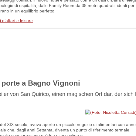
e tipologie di ospitalità, dalle Family Room da 38 metri quadrati, ideali per
ano in un equilibrio perfetto.
d’affari e leisure
ue porte a Bagno Vignoni
iler von San Quirico, einen magischen Ort dar, der sich 
à del XIX secolo, aveva aperto un piccolo negozio di alimentari con ann
uale che, dagli anni Settanta, diventa un punto di riferimento termale.
amiglie soggiornavano un’idea di accoglienza.