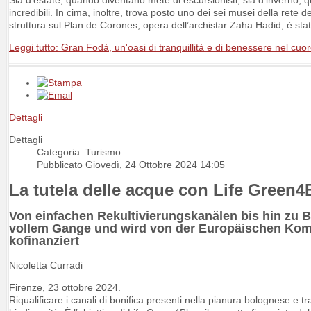
Sia d’estate, quando diventano mete di escursionisti, sia d’inverno, q
incredibili. In cima, inoltre, trova posto uno dei sei musei della ret
struttura sul Plan de Corones, opera dell’archistar Zaha Hadid, è sta
Leggi tutto: Gran Fodà, un'oasi di tranquillità e di benessere nel cuor
Dettagli
Dettagli
Categoria: Turismo
Pubblicato Giovedì, 24 Ottobre 2024 14:05
La tutela delle acque con Life Green4
Von einfachen Rekultivierungskanälen bis hin zu B
vollem Gange und wird von der Europäischen Ko
kofinanziert
Nicoletta Curradi
Firenze, 23 ottobre 2024.
Riqualificare i canali di bonifica presenti nella pianura bolognese e tr