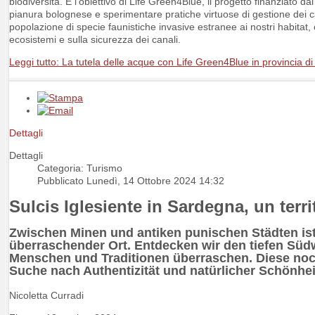
biodiversità. È l’obiettivo di Life Green4Blue, il progetto finanziato 
pianura bolognese e sperimentare pratiche virtuose di gestione dei c
popolazione di specie faunistiche invasive estranee ai nostri habitat
ecosistemi e sulla sicurezza dei canali.
Leggi tutto: La tutela delle acque con Life Green4Blue in provincia d
Dettagli
Dettagli
Categoria: Turismo
Pubblicato Lunedì, 14 Ottobre 2024 14:32
Sulcis Iglesiente in Sardegna, un terri
Zwischen Minen und antiken punischen Städten ist 
überraschender Ort. Entdecken wir den tiefen Süd
Menschen und Traditionen überraschen. Diese noch
Suche nach Authentizität und natürlicher Schönheit 
Nicoletta Curradi