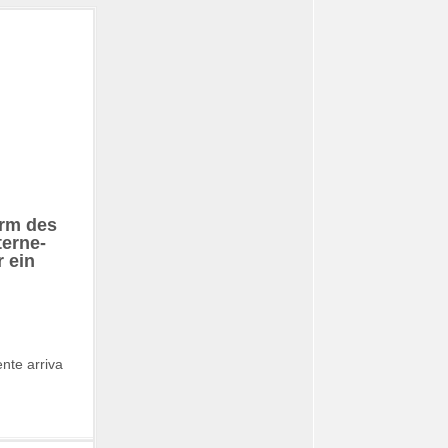
orm des
terne-
r ein
nte arriva