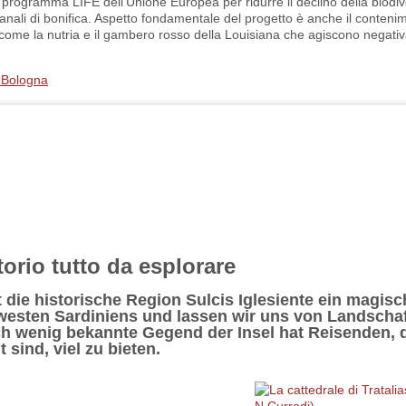
dal programma LIFE dell’Unione Europea per ridurre il declino della biodiv
anali di bonifica. Aspetto fondamentale del progetto è anche il conteni
, come la nutria e il gambero rosso della Louisiana che agiscono negati
i Bologna
torio tutto da esplorare
die historische Region Sulcis Iglesiente ein magis
westen Sardiniens und lassen wir uns von Landschaf
 wenig bekannte Gegend der Insel hat Reisenden, d
sind, viel zu bieten.