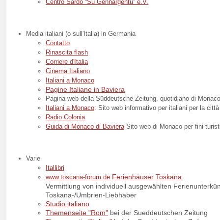
Centro Sardo “Su Gennargentu” e.V.
Media italiani (o sull'Italia) in Germania
Contatto
Rinascita flash
Corriere d'Italia
Cinema Italiano
Italiani a Monaco
Pagine Italiane in Baviera
Pagina web della Süddeutsche Zeitung, quotidiano di Monaco,
Italiani a Monaco
: Sito web informativo per italiani per la cit
Radio Colonia
Guida di Monaco di Baviera
Sito web di Monaco per fini turist
Varie
Itallibri
Ferienhäuser Toskana
www.toscana-forum.de
Vermittlung von individuell ausgewählten Ferienunterkü
Toskana-/Umbrien-Liebhaber
Studio italiano
Themenseite "Rom"
bei der Sueddeutschen Zeitung