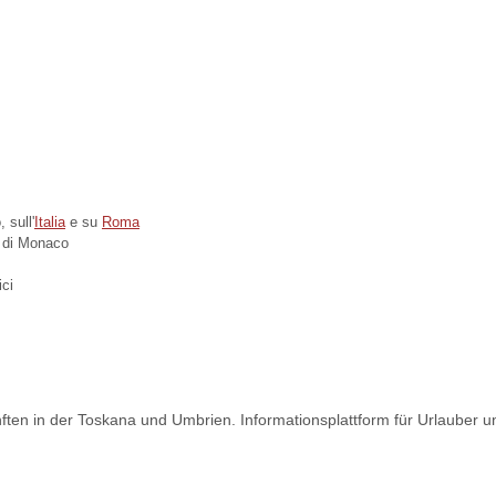
 sull'
Italia
e su
Roma
tà di Monaco
ici
nften in der Toskana und Umbrien. Informationsplattform für Urlauber u