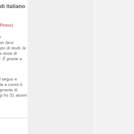
di italiano
r
er farsi
po di studi, la
na dose di
. È grazie a
ni seguo e
ta a cuore è
egnante di
gi ho 31 alunni