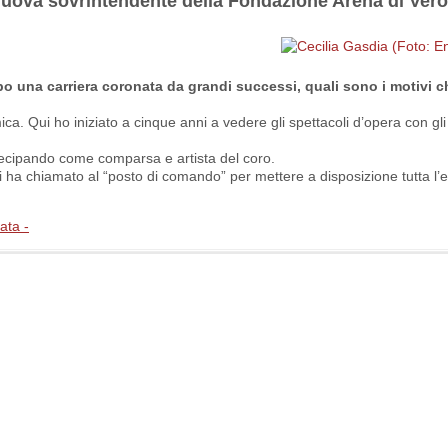
 nuova sovrintendente della Fondazione Arena di Ver
opo una carriera coronata da grandi successi, quali sono i motivi 
ca. Qui ho iniziato a cinque anni a vedere gli spettacoli d’opera con gli
rtecipando come comparsa e artista del coro.
i ha chiamato al “posto di comando” per mettere a disposizione tutta l’
ata -