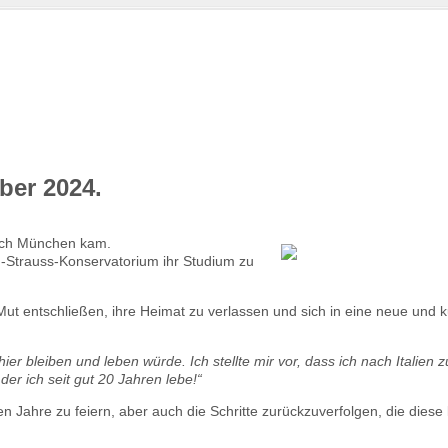
ber 2024.
.
 nach München kam.
-Strauss-Konservatorium ihr Studium zu
e Mut entschließen, ihre Heimat zu verlassen und sich in eine neue und ku
ier bleiben und leben würde. Ich stellte mir vor, dass ich nach Italien
der ich seit gut 20 Jahren lebe!“
ahre zu feiern, aber auch die Schritte zurückzuverfolgen, die diese 