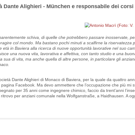
à Dante Alighieri - München e responsabile dei corsi 
parentemente schiva, di quelle che potrebbero passare inosservate, pe
eragire col mondo. Ma bastano pochi minuti a scalfirne la riservatezza p
ne età in Baviera alla ricerca di nuove opportunità lavorative nel suo cam
ruisce una nuova vita, lavorativa e affettiva, con tanto studio e una buo
ua di vita, ma anche quella di altre persone, in particolare gli anziani
onaco.
ocietà Dante Alighieri di Monaco di Baviera, per la quale da quattro an
lla pagina Facebook. Ma devo ammettere che l’occupazione che più mi s
mpegnato per 35 anni come ingegnere chimico, faccio da trent'anni l’ins
un ritrovo per anziani comunale nella Wolfganstraße, a Haidhausen. A og