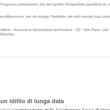
n Programm präsentieren, das den großen Komponisten gewidmet ist, 
ervollkommnen, war die einzige Triebfeder, die mich damals dazu trieb
ittlerin - Konzerte in Deutschland und Ausland - CD: “Solo Piano” und “L
n München.
n idillio di lunga data