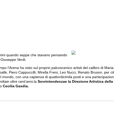
anini quando seppe che stavano pensando
i Giuseppe Verdi.
o l'Arena ha visto sul proprio palcoscenico artisti del calibro di Maria
ballè,
Piero Cappuccilli,
Mirella Freni,
Leo Nucci, Renato Bruson, per ci
 del mondo, con una capienza di quattordicimila posti e una partecipazio
volta
in oltre cent’anni,
l
a
Sovrintendenza
e la Direzione Artistica del
no
Cecilia Gasdia.