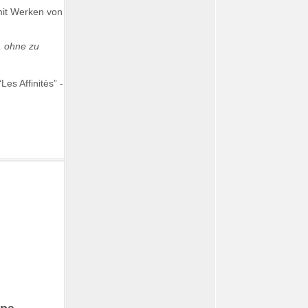
mit Werken von
, ohne zu
es Affinitès” -