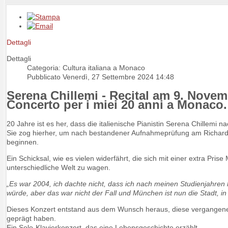
Dettagli
Dettagli
Categoria: Cultura italiana a Monaco
Pubblicato Venerdì, 27 Settembre 2024 14:48
Serena Chillemi - Recital am 9. Novem
Concerto per i miei 20 anni a Monaco
20 Jahre ist es her, dass die italienische Pianistin Serena Chillemi
Sie zog hierher, um nach bestandener Aufnahmeprüfung am Richard
beginnen.
Ein Schicksal, wie es vielen widerfährt, die sich mit einer extra Pris
unterschiedliche Welt zu wagen.
„Es war 2004, ich dachte nicht, dass ich nach meinen Studienjahren h
würde, aber das war nicht der Fall und München ist nun die Stadt, in 
Dieses Konzert entstand aus dem Wunsch heraus, diese vergangenen J
geprägt haben.
Ein Solo-Klavierkonzert, das eine Lebensgeschichte erzählt.