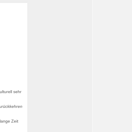
lturell sehr
 zurückkehren
lange Zeit