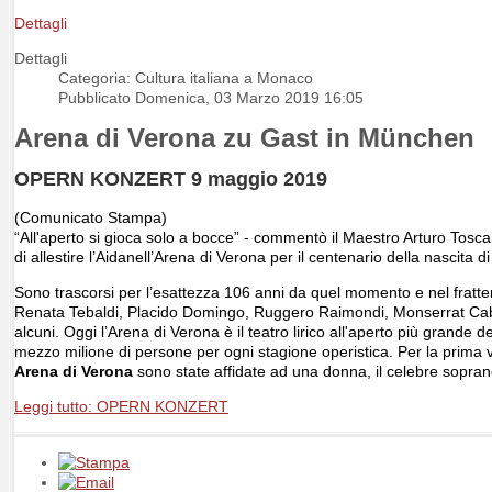
Dettagli
Dettagli
Categoria: Cultura italiana a Monaco
Pubblicato Domenica, 03 Marzo 2019 16:05
Arena di Verona zu Gast in München
OPERN KONZERT 9 maggio 2019
(Comunicato Stampa)
“All'aperto si gioca solo a bocce”
- commentò il Maestro Arturo Tosc
di allestire l
’
Aida
nell’Arena di Verona
per il centenario della nascita d
Sono trascorsi
per l’esattezza 106
anni da quel momento e nel frattemp
Renata Tebaldi,
Placido Domingo, Ruggero Raimondi,
Monserrat Ca
alcuni
. Oggi
l’Arena di Verona
è il
t
eatro lirico all'aperto più grande
mezzo milione di persone
per ogni stagione operistica
. Per la prima 
Arena di Verona
sono
state affidat
e
ad una donna, il celebre sopra
Leggi tutto: OPERN KONZERT