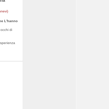
ona
che L'hanno
 occhi di
esperienza