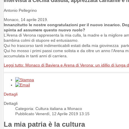
Intervista a Cecilia Gasdia, apprezzata cantante e
Antonio Pellegrino
Monaco, 14 aprile 2019.
Innanzitutto le nostre congratulazioni per il nuovo incarico. D
spinta ad assumere questo nuovo ruolo?
L’Arena di Verona rappresenta la mia culla, la madre e la migliore ami
bambina colmi di stupore ed entusiasmo.
Qui ho trascorso tanti indimenticabili estati della mia giovinezza pa
Qui ho mosso i primi passi come solista e da oltre un anno l’Arena m
accumulata in tanti anni di carriera.
Leggi tutto: Monaco di Baviera e Arena di Verona: un idillio di lunga d
Dettagli
Dettagli
Categoria: Cultura italiana a Monaco
Pubblicato Venerdì, 12 Aprile 2019 13:15
La mia patria è la cultura