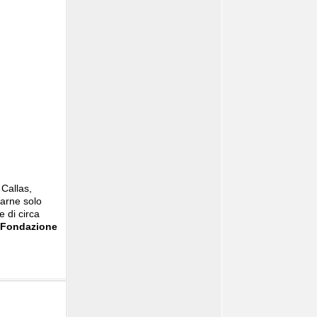
 Callas,
tarne solo
ne
di
circa
la Fondazione