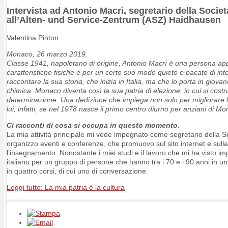
Intervista ad Antonio Macrì, segretario della Societ
all’Alten- und Service-Zentrum (ASZ) Haidhausen
Valentina Pinton
Monaco, 26 marzo 2019.
Classe 1941, napoletano di origine, Antonio Macrì è una persona ap
caratteristiche fisiche e per un certo suo modo quieto e pacato di int
raccontare la sua storia, che inizia in Italia, ma che lo porta in giova
chimica. Monaco diventa così la sua patria di elezione, in cui si cost
determinazione. Una dedizione che impiega non solo per migliorare la s
lui, infatti, se nel 1978 nasce il primo centro diurno per anziani di M
Ci racconti di cosa si occupa in questo momento.
La mia attività principale mi vede impegnato come segretario della S
organizzo eventi e conferenze, che promuovo sul sito internet e su
l’insegnamento. Nonostante i miei studi e il lavoro che mi ha visto i
italiano per un gruppo di persone che hanno tra i 70 e i 90 anni in 
in quattro corsi, di cui uno di conversazione.
Leggi tutto: La mia patria è la cultura