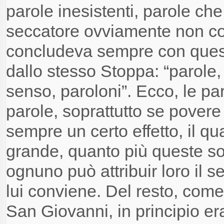
parole inesistenti,
parole che 
seccatore
ovviamente non c
concludeva sempre con quest
dallo stesso Stoppa: “
parole,
senso,
paroloni”. Ecco, l
e pa
parole,
soprattutto se povere 
sempre un certo effetto, il qu
grande
,
quanto
più
queste s
ognuno
può
attribuir loro il
lui
conviene. Del resto, come c
San Giovanni, in principio era