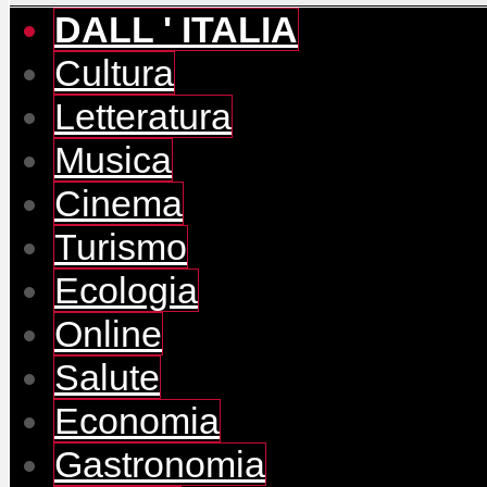
DALL ' ITALIA
Cultura
Letteratura
Musica
Cinema
Turismo
Ecologia
Online
Salute
Economia
Gastronomia