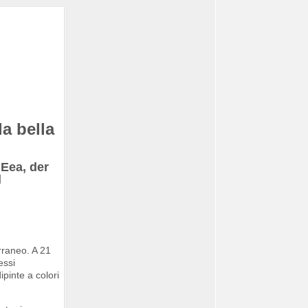
a bella
Eea, der
d
erraneo. A 21
essi
pinte a colori