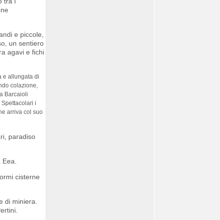
 tra i
one
andi e piccole,
so, un sentiero
ra agavi e fichi
a e allungata di
endo colazione,
a Barcaioli
 Spettacolari i
he arriva col suo
ri, paradiso
a Eea.
ormi cisterne
e di miniera.
rtini.