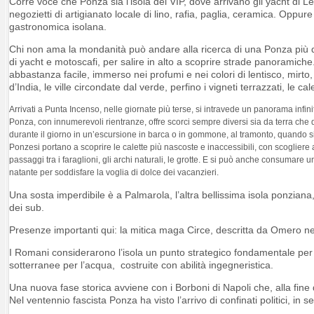
Corre voce che Ponza sia l’isola dei VIP, dove arrivano gli yacht di
negozietti di artigianato locale di lino, rafia, paglia, ceramica. Oppur
gastronomica isolana.
Chi non ama la mondanità può andare alla ricerca di una Ponza più dis
di yacht e motoscafi, per salire in alto a scoprire strade panoramich
abbastanza facile, immerso nei profumi e nei colori di lentisco, mirto, 
d’India, le ville circondate dal verde, perfino i vigneti terrazzati, le ca
Arrivati a Punta Incenso, nelle giornate più terse, si intravede un panorama infini
Ponza, con innumerevoli rientranze, offre scorci sempre diversi sia da terra che 
durante il giorno in un’escursione in barca o in gommone, al tramonto, quando si 
Ponzesi portano a scoprire le calette più nascoste e inaccessibili, con scogliere a 
passaggi tra i faraglioni, gli archi naturali, le grotte. E si può anche consumare
natante per soddisfare la voglia di dolce dei vacanzieri.
Una sosta imperdibile è a Palmarola, l’altra bellissima isola ponziana,
dei sub.
Presenze importanti qui: la mitica maga Circe, descritta da Omero n
I Romani considerarono l’isola un punto strategico fondamentale per i
sotterranee per l’acqua, costruite con abilità ingegneristica.
Una nuova fase storica avviene con i Borboni di Napoli che, alla fine 
Nel ventennio fascista Ponza ha visto l’arrivo di confinati politici, i