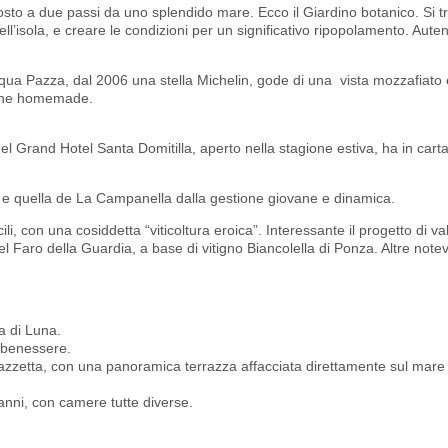
posto a due passi da uno splendido mare. Ecco il Giardino botanico. Si tr
ll’isola, e creare le condizioni per un significativo ripopolamento. Auten
ua Pazza, dal 2006 una stella Michelin, gode di una vista mozzafiato e
 pane homemade.
 nel Grand Hotel Santa Domitilla, aperto nella stagione estiva, ha in carta 
, e quella de La Campanella dalla gestione giovane e dinamica.
li, con una cosiddetta “viticoltura eroica”. Interessante il progetto di va
el Faro della Guardia, a base di vitigno Biancolella di Ponza. Altre notev
a di Luna.
 benessere.
 piazzetta, con una panoramica terrazza affacciata direttamente sul mare 
 anni, con camere tutte diverse.