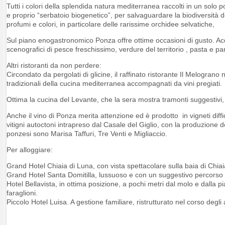
Tutti i colori della splendida natura mediterranea raccolti in un solo 
e proprio “serbatoio biogenetico”, per salvaguardare la biodiversità de
profumi e colori, in particolare delle rarissime orchidee selvatiche,
Sul piano enogastronomico Ponza offre ottime occasioni di gusto. Acq
scenografici di pesce freschissimo, verdure del territorio , pasta e
Altri ristoranti da non perdere:
Circondato da pergolati di glicine, il raffinato ristorante Il Melograno
tradizionali della cucina mediterranea accompagnati da vini pregiati.
Ottima la cucina del Levante, che la sera mostra tramonti suggestivi
Anche il vino di Ponza merita attenzione ed è prodotto in vigneti diffici
vitigni autoctoni intrapreso dal Casale del Giglio, con la produzione d
ponzesi sono Marisa Taffuri, Tre Venti e Migliaccio.
Per alloggiare:
Grand Hotel Chiaia di Luna, con vista spettacolare sulla baia di Chiai
Grand Hotel Santa Domitilla, lussuoso e con un suggestivo percorso
Hotel Bellavista, in ottima posizione, a pochi metri dal molo e dalla
faraglioni.
Piccolo Hotel Luisa. A gestione familiare, ristrutturato nel corso degli