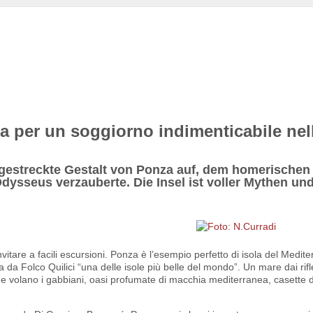
ia per un soggiorno indimenticabile nell
ggestreckte Gestalt von Ponza auf, dem homerischen 
Odysseus verzauberte. Die Insel ist voller Mythen un
vitare a facili escursioni. Ponza è l’esempio perfetto di isola del Medit
ta da Folco Quilici “una delle isole più belle del mondo”. Un mare dai rifl
e volano i gabbiani, oasi profumate di macchia mediterranea, casette di