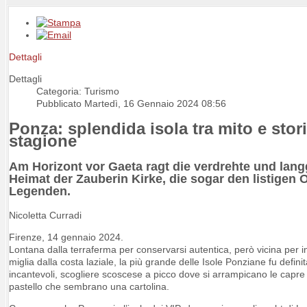
Dettagli
Dettagli
Categoria: Turismo
Pubblicato Martedì, 16 Gennaio 2024 08:56
Ponza: splendida isola tra mito e stor
stagione
Am Horizont vor Gaeta ragt die verdrehte und lan
Heimat der Zauberin Kirke, die sogar den listigen 
Legenden.
Nicoletta Curradi
Firenze, 14 gennaio 2024.
Lontana dalla terraferma per conservarsi autentica, però vicina per in
miglia dalla costa laziale, la più grande delle Isole Ponziane fu defini
incantevoli, scogliere scoscese a picco dove si arrampicano le capre 
pastello che sembrano una cartolina.