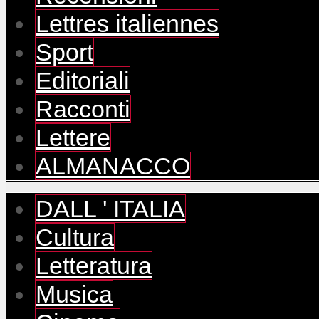
Lettres italiennes
Sport
Editoriali
Racconti
Lettere
ALMANACCO
DALL ' ITALIA
Cultura
Letteratura
Musica