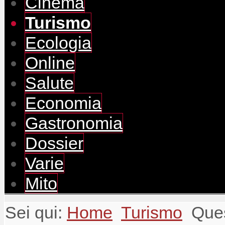
Cinema
Turismo
Ecologia
Online
Salute
Economia
Gastronomia
Dossier
Varie
Mito
Sei qui:
Home
Turismo
Ques