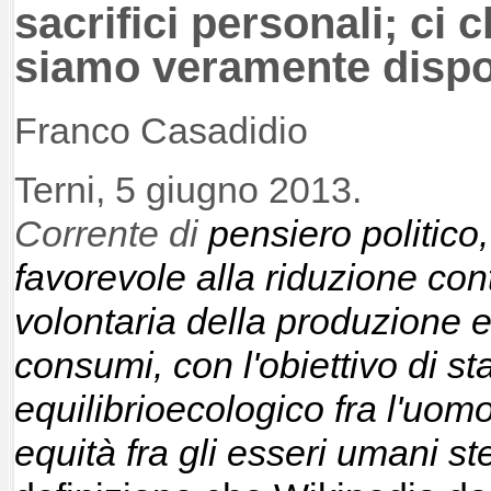
sacrifici personali; ci
siamo veramente dispo
Franco Casadidio
Terni, 5 giugno 2013.
Corrente di
pensiero
politico
favorevole alla riduzione cont
volontaria della
produzione
consumi
, con l'obiettivo di st
equilibrio
ecologico
fra l'uom
equità
fra gli esseri umani st