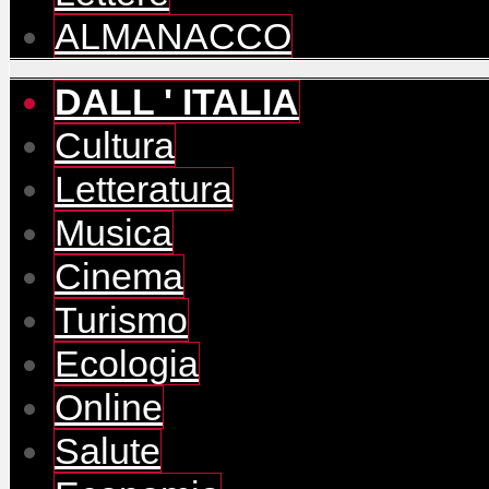
ALMANACCO
DALL ' ITALIA
Cultura
Letteratura
Musica
Cinema
Turismo
Ecologia
Online
Salute