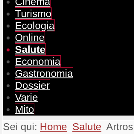
Cinema
Turismo
Ecologia
Online
Salute
Economia
Gastronomia
Dossier
Varie
Mito
Sei qui:
Home
Salute
Artros