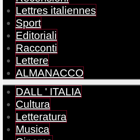
Lettres italiennes
Sport
Editoriali
Racconti
Lettere
ALMANACCO
DALL ' ITALIA
Cultura
Letteratura
Musica