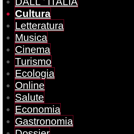
DALL ' ITALIA
Cultura
Letteratura
Musica
Cinema
Turismo
Ecologia
Online
Salute
Economia
Gastronomia
Dossier