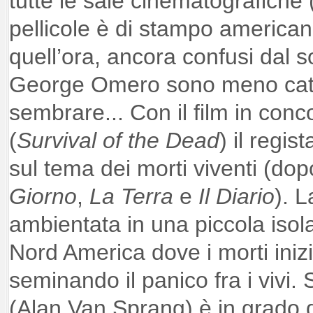
tutte le sale cinematografiche 
pellicole è di stampo america
quell’ora, ancora confusi dal s
George Omero sono meno catt
sembrare... Con il film in conc
(
Survival of the Dead
) il regis
sul tema dei morti viventi (do
Giorno
,
La Terra
e
Il Diario
). L
ambientata in una piccola isola
Nord America dove i morti iniz
seminando il panico fra i vivi. 
(Alan Van Sprang) è in grado di