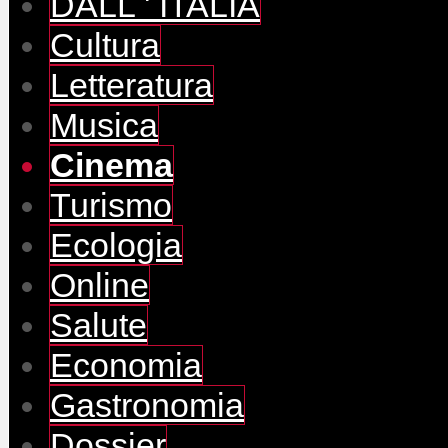
DALL ' ITALIA
Cultura
Letteratura
Musica
Cinema
Turismo
Ecologia
Online
Salute
Economia
Gastronomia
Dossier