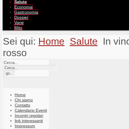
Salute
Economia
Gastronomia
Dossier
Varie
Mito
Sei qui:
Home
Salute
In vin
rosso
Cerca...
Home
Chi siamo
Contatto
Calendario Eventi
Incontri regolari
link interessanti
Impressum