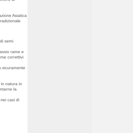
azione Asiatica
tradizionale
 di semi
tassio rame e
ome correttivi
ra sicuramente
in natura in
entarne la
nei casi di