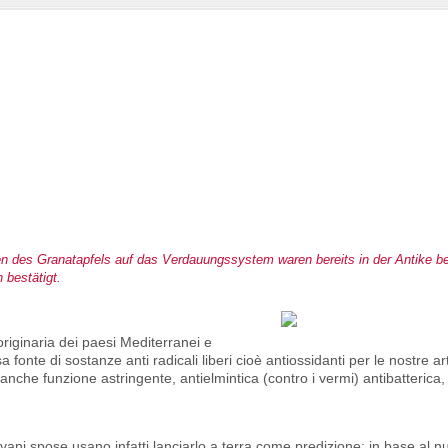
en des Granatapfels auf das Verdauungssystem waren bereits in der Antike b
bestätigt.
riginaria dei paesi Mediterranei e
nte di sostanze anti radicali liberi cioè antiossidanti per le nostre art
 anche funzione astringente, antielmintica (contro i vermi) antibatterica, 
giovani spose usano infatti lanciarlo a terra come predizione: in base al 