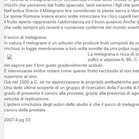
chicchi che usciranno dal frutto spaccato, tanti saranno i figli che po
Nell’antica Grecia il Melograno era considerato la pianta sacra a Ve
Le spose Romane invece erano solite intrecciare tra i loro capelli ra
il frutto aperto rappresenta l’abbondanza ed il buon auspicio.Anche Ipp
che nelle sempre più recenti e numerose conferme del mondo scienti
Il succo di melagrana:
In natura il melograno è un arbusto che produce frutti composti da 
rinchiusi in logge membranose a loro volta avvolte da una polpa sug
La melagrana è ricca di s
zolfo) e vitamine A, B6, C 
del sapore per il loro gusto gradevolmente acidulo.
È interessante inoltre notare come questo frutto racchiuda al suo inte
superiore al vino.
Già nel 1500 a.C. se ne apprezzavano le proprietà antibatteriche per c
Una delle ultime scoperte di un gruppo di ricercatori della Facoltà di
grado di prevenire il cancro alla prostata; grazie alla presenza di agent
velocità di replicazione.
L’ipotesi conclusiva degli autori dello studio è che il succo di melagr
cancro della prostata.
2007-4 pg 33