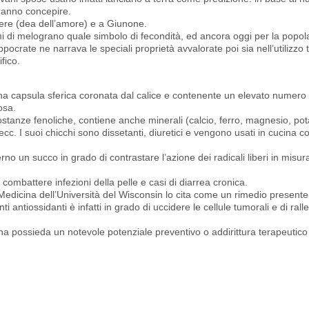
tranno concepire.
nere (dea dell’amore) e a Giunone.
mi di melograno quale simbolo di fecondità, ed ancora oggi per la popol
ocrate ne narrava le speciali proprietà avvalorate poi sia nell’utilizzo 
fico.
una capsula sferica coronata dal calice e contenente un elevato numero
osa.
ostanze fenoliche, contiene anche minerali (calcio, ferro, magnesio, po
ecc. I suoi chicchi sono dissetanti, diuretici e vengono usati in cucina c
rno un succo in grado di contrastare l’azione dei radicali liberi in misu
ombattere infezioni della pelle e casi di diarrea cronica.
 Medicina dell’Università del Wisconsin lo cita come un rimedio presente 
i antiossidanti è infatti in grado di uccidere le cellule tumorali e di rall
ana possieda un notevole potenziale preventivo o addirittura terapeutico 