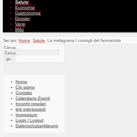
Salute
Economia
Gastronomia
Dossier
Varie
Mito
Sei qui:
Home
Salute
La melagrana I consigli del farmacista
Cerca...
Home
Chi siamo
Contatto
Calendario Eventi
Incontri regolari
link interessanti
Impressum
Login / Logout
Datenschutzerklärung