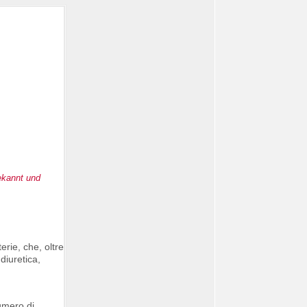
ekannt und
erie, che, oltre
diuretica,
numero di