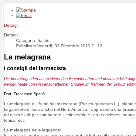
Dettagli
Dettagli
Categoria: Salute
Pubblicato Venerdì, 03 Dicembre 2010 21:12
La melagrana
I consigli del farmacista
Die hervorra
genden antioxidierenden Eigenschaften und positiven Wirkung
werden heute von wissenschaftlichen Studien im Rahmen der Schulmedizin 
Dott. Francesco Spanò
La melagrana è il frutto del melograno (Punica granatum L.), pianta o
largamente diffusa anche nel Nord America; rappresenta una preziosa fo
ad essere utili per combattere il colesterolo e l’arteriosclerosi, hanno
tonica, ecc.
La melagrana nelle leggende:
In Turchia la melagrana viene considerata il frutto della fertilità; le 