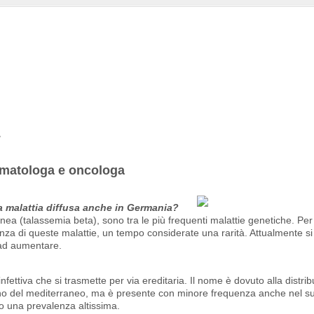
, ematologa e oncologa
a malattia diffusa anche in Germania?
nea (talassemia beta), sono tra le più frequenti malattie genetiche. Per
za di queste malattie, un tempo considerate una rarità. Attualmente si 
 ad aumentare.
fettiva che si trasmette per via ereditaria. Il nome è dovuto alla distri
cino del mediterraneo, ma è presente con minore frequenza anche nel su
no una prevalenza altissima.