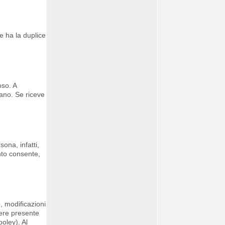
e ha la duplice
oso. A
sano. Se riceve
ona, infatti,
nto consente,
o, modificazioni
sere presente
oley). Al