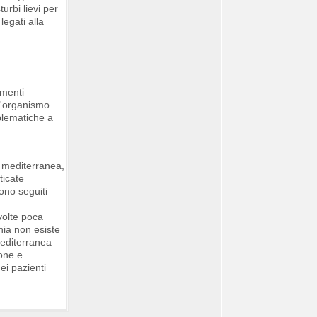
urbi lievi per
legati alla
amenti
 l'organismo
oblematiche a
a mediterranea,
ticate
ono seguiti
volte poca
nia non esiste
mediterranea
one e
ei pazienti