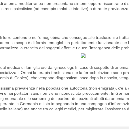
ni' di anemia mediterranea non presentano sintomi oppure riscontrano dist
di stress psicofisico (ad esempio malattie infettive) o durante gravidanza 
di ferro contenuto nell'emoglobina che consegue alle trasfusioni e tratt
terranea: lo scopo è di fornire emoglobina perfettamente funzionante che
rmalizza la crescita dei soggetti affetti e riduce l'insorgenza delle pr
dal medico di famiglia e/o dai ginecologi. In caso di sospetto di anemi
ializzati. Ormai la terapia trasfusionale e la ferrochelazione sono pra
nemia di Cooley), che vengono diagnosticati poco dopo la nascita, veng
issima prevalenza nella popolazione autoctona (non emigrata), c’è a 
evi e nei portatori sani, non viene riconosciuta precocemente. In Germa
 neonatale e lo screening dei partner dei pazienti affetti da anemia 
a operante in Germania mi sto impegnando in una campagna d’informazi
llo italiano) ma anche tra colleghi medici, per migliorare l’assistenza d