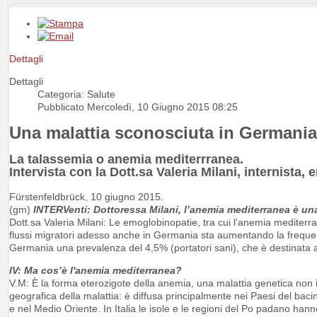
Dettagli
Dettagli
Categoria: Salute
Pubblicato Mercoledì, 10 Giugno 2015 08:25
Una malattia sconosciuta in Germania
La talassemia o anemia mediterrranea.
Intervista con la Dott.sa Valeria Milani, internista
Fürstenfeldbrück, 10 giugno 2015.
(gm)
INTERVenti: Dottoressa Milani, l’anemia mediterranea è un
Dott.sa Valeria Milani: Le emoglobinopatie, tra cui l’anemia mediterra
flussi migratori adesso anche in Germania sta aumentando la frequen
Germania una prevalenza del 4,5% (portatori sani), che è destinata
IV: Ma cos’è l'
anemia
mediterranea?
V.M: È la forma eterozigote della anemia, una malattia genetica non in
geografica della malattia: è diffusa principalmente nei Paesi del ba
e nel Medio Oriente. In Italia le isole e le regioni del Po padano han