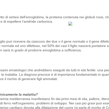
 di sintesi dell'emoglobina, la proteina contenuta nei globuli rossi, ch
 e di espellere l'anidride carbonica.
iglio può ricevere da ciascuno dei due o il gene normale o il gene difett
e normale ed uno difettoso, nel 50% dei casi il figlio nascerà portatore 
non sarà in grado di produrre emoglobina a sufficienza.
sami ematologici che andrebbero eseguiti da tutti in età fertile: una pers
 la malattia. La diagnosi precoce è di importanza fondamentale in qua
e il rischio di generare figli ammalati.
inicamente la malattia?
anemia mediterranea manifestano fin dai primi mesi di vita, pallore, itter
di ferro nell'organismo, problemi di sviluppo. Nei casi più gravi può es
nso cardiaco dovuta alla dilatazione del cuore (si parla di morbo di Co