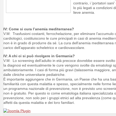
contrario, i 'portatori sa
lo più legati a condizioni 
lieve anemia.
IV: Come si cura l’anemia mediterranea?
V.M: Trasfusioni costanti, ferrochelazione, per eliminare l'accumulo 
cardiologici, costituiscono le cure principali in casi di anemia medi
non è in grado di produrre da sé. La cura dell'anemia mediterranea no
carico dell'apparato scheletrico e cardiovascolare.
IV: A chi ci si può rivolgere in Germania?
V.M: Lo screening dell’adulto in età precoce dovrebbe essere svolto 
la diagnosi ed eventualmente le cure vengono svolte da ematologi spec
ambulatoriamente. I casi di forma più gravi (talassemia maggiore, a
dalle cliniche universitarie pediatriche.
È importante aggiungere che in Germania, un Paese che ha una bass
familiarità con questa malattia e spesso, specialmente nelle forme li
un programma nazionale di prevenzione, non è previsto uno screening
non è gratuito. Per questo io come ematologa italiana specializzat
prevenzione, non solo per i gruppi etnici ad alta prevalenza (come que
affetti da questa malattia e dei loro familiari.