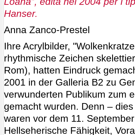
Loana”, edita nel 2004 per i ti
Hanser.
Anna Zanco-Prestel
Ihre Acrylbilde
r, "Wo
lkenkratze
rhythmische Zeichen skelettier
Rom), hatten Eindruck gemach
2001 in der Galleria B2 zu G
verwunderten Publikum zum er
gemacht wurden. Denn – dies d
waren vor dem 11. September
Hellseherische Fähigkeit, Vor