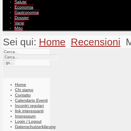
Salute
Economia
Gastronomia
Dossier
Varie
Mito
Sei qui:
Home
Recensioni
M
Cerca...
Home
Chi siamo
Contatto
Calendario Eventi
Incontri regolari
link interessanti
Impressum
Login / Logout
Datenschutzerklärung