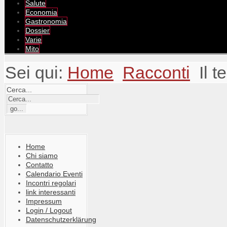
Salute
Economia
Gastronomia
Dossier
Varie
Mito
Sei qui:
Home
Racconti
Il 
Cerca...
Home
Chi siamo
Contatto
Calendario Eventi
Incontri regolari
link interessanti
Impressum
Login / Logout
Datenschutzerklärung