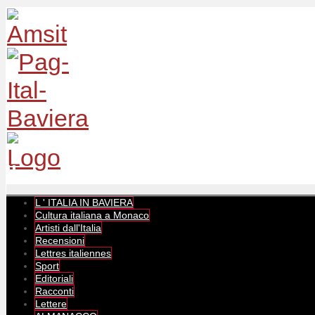
L ' ITALIA IN BAVIERA
Cultura italiana a Monaco
Artisti dall'Italia
Recensioni
Lettres italiennes
Sport
Editoriali
Racconti
Lettere