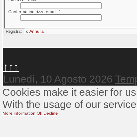
Conferma indirizzo email:
*
o
Annulla
Registrati
↑↑↑
Lunedì, 10 Agosto 2026
Temp
Cookies make it easier for us
With the usage of our service
More information
Ok
Decline