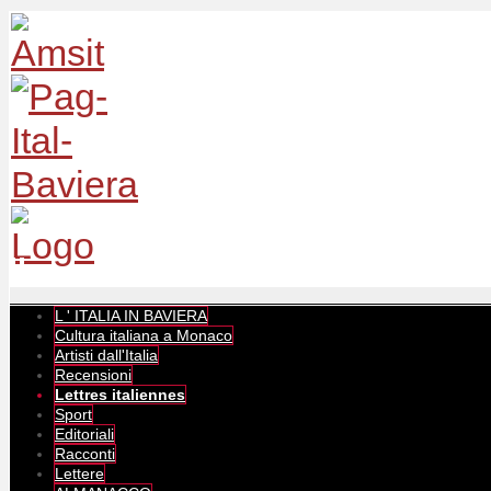
L ' ITALIA IN BAVIERA
Cultura italiana a Monaco
Artisti dall'Italia
Recensioni
Lettres italiennes
Sport
Editoriali
Racconti
Lettere