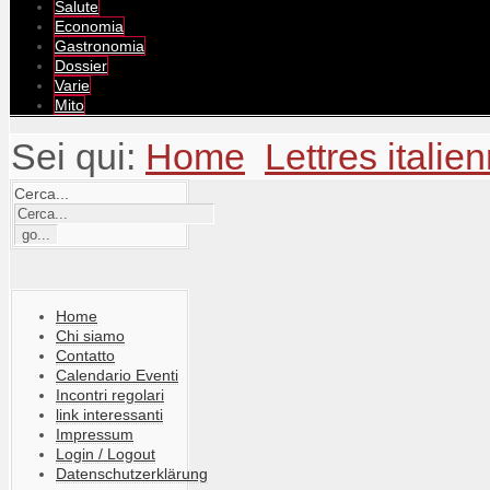
Salute
Economia
Gastronomia
Dossier
Varie
Mito
Sei qui:
Home
Lettres italie
Cerca...
Home
Chi siamo
Contatto
Calendario Eventi
Incontri regolari
link interessanti
Impressum
Login / Logout
Datenschutzerklärung