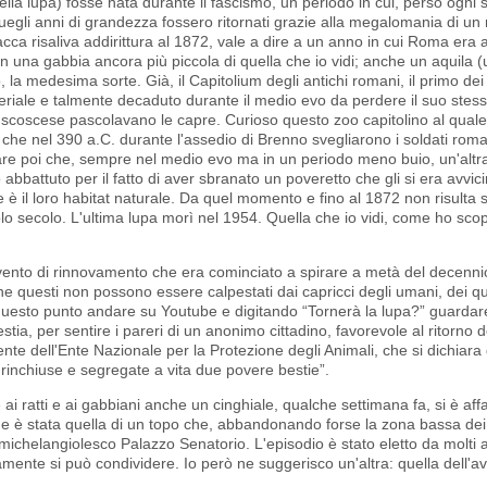
della lupa) fosse nata durante il fascismo, un periodo in cui, perso ogni
 quegli anni di grandezza fossero ritornati grazie alla megalomania di u
cca risaliva addirittura al 1872, vale a dire a un anno in cui Roma era
 in una gabbia ancora più piccola di quella che io vidi; anche un aquila
a medesima sorte. Già, il Capitolium degli antichi romani, il primo dei “c
periale e talmente decaduto durante il medio evo da perdere il suo ste
eti scoscese pascolavano le capre. Curioso questo zoo capitolino al qual
he nel 390 a.C. durante l'assedio di Brenno svegliarono i soldati roma
Pare poi che, sempre nel medio evo ma in un periodo meno buio, un'altr
o abbattuto per il fatto di aver sbranato un poveretto che gli si era avvic
e è il loro habitat naturale. Da quel momento e fino al 1872 non risulta su
olo secolo. L'ultima lupa morì nel 1954. Quella che io vidi, come ho scop
il vento di rinnovamento che era cominciato a spirare a metà del decenn
he questi non possono essere calpestati dai capricci degli umani, dei qua
 questo punto andare su Youtube e digitando “Tornerà la lupa?” guardar
estia, per sentire i pareri di un anonimo cittadino, favorevole al ritorno 
dente dell'Ente Nazionale per la Protezione degli Animali, che si dichiar
rinchiuse e segregate a vita due povere bestie”.
 ai ratti e ai gabbiani anche un cinghiale, qualche settimana fa, si è affac
e è stata quella di un topo che, abbandonando forse la zona bassa dei 
 michelangiolesco Palazzo Senatorio. L'episodio è stato eletto da molti 
amente si può condividere. Io però ne suggerisco un'altra: quella dell'