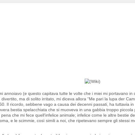
 annoiavo (e questo capitava tutte le volte che i miei mi portavano in
ivertito, ma di solito irritato, mi diceva allora “Me pari la lupa der Ca
'60. Il ricordo, sebbene vago a causa dei decenni passati, ha tuttavia i
vera bestia spelacchiata che si muoveva in una gabbia troppo piccola pe
a pena che mi fece quell'infelice animale; infelice come le altre bestie de
i Roma, e le scimmie, così simili a noi, che ripetevano sempre gli stessi 