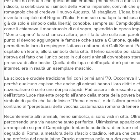
Per anni ho creduto che quella inutile crudeltà (mi riferisco a quella 
ridicolo, si celebravano i simboli della Roma imperiale, convinti che
romagnolo che si credeva il nuovo Augusto. Mi sbagliavo. L'idea bisla
diventata capitale del Regno d'Italia. E non solo una lupa fu richiusa
già da solo è simbolo della libertà) conobbe, sempre sul Campidoglio, l
come li chiamava il maestrucolo di cui sopra, splendido in epoca im
“Monte caprino” lo si chiamava allora, per il fatto che sulle sue par
punto si devono aggiungere le famose oche sacre a Giunone, quelle c
permettendo loro di respingere l'attacco notturno dei Galli Senoni. 
ospitato un leone, allora simbolo della città. Il felino sarebbe poi stat
riprova del fatto che l'unico posto in cui certi animali dovrebbero star
presenza di altre bestie. Quella della lupa e dell'aquila durò poi un s
internet, era in realtà un esemplare maschio.
La sciocca e crudele tradizione finì con i primi anni '70. Occorreva 
perché qualcuno capisse che anche gli animali hanno i loro diritti e c
nazionalismo è certo uno dei più stupidi. Può essere interessante a
dell'Istituto Luce risalente proprio all'anno della morte della povera b
simbolo di quella che lui definisce “Roma eterna”, e dell'allora presi
contrario al “perpetuarsi della vecchia costumanza romana di tenere 
Recentemente altri animali, meno simbolici, si sono visti in città. Oltre
percorrendo una via neanche tanto periferica. Ultimissima apparizion
arrampicato su per il Campidoglio tentando addirittura di entrare nel
degrado di Roma, a metafora dello sfascio cittadino, lettura che cert
una profezia del poeta latino Orazio espressa nella sua
Ars poetica
.