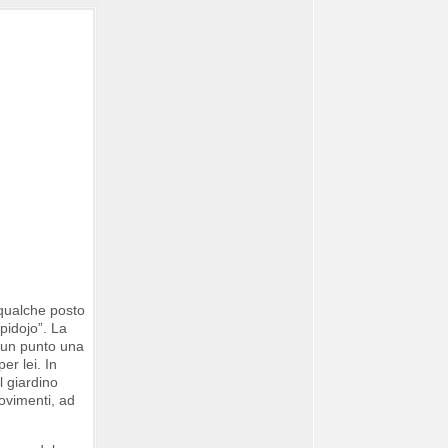
 qualche posto
mpidojo”. La
n un punto una
r lei. In
l giardino
movimenti, ad