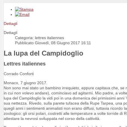
Dettagli
Dettagli
Categoria: lettres italiennes
Pubblicato Giovedì, 08 Giugno 2017 16:11
La lupa del Campidoglio
Lettres italiennes
Corrado Conforti
Monaco, 7 giugno 2017.
Non sono mai stato un bambino irrequieto, eppure capitava che, se mi
in cui non volevo andare), cominciavo ad agitarmi. Mio padre, a volte d
lupa del Campidoglio la vidi poi in una domenica dei primissimi anni 
sua nettezza. Rivedo, sulla parete tufacea della Rupe Tarpea, una po
quegli anni i sentimenti animalisti non erano diffusi, tuttavia ricordo l
zoologico: gli orsi polari, costretti alle temperature a volte torride d
attestare la nevrosi sviluppata nel corso della cattività.