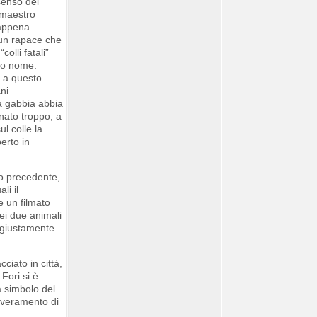
 senso del
n maestro
 appena
 (un rapace che
olli fatali”
sso nome.
e a questo
ni
a gabbia abbia
inato troppo, a
l colle la
erto in
io precedente,
li il
e un filmato
dei due animali
a giustamente
ciato in città,
Fori si è
a simbolo del
avveramento di