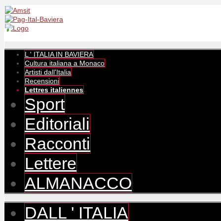
L ' ITALIA IN BAVIERA
Cultura italiana a Monaco
Artisti dall'Italia
Recensioni
Lettres italiennes
Sport
Editoriali
Racconti
Lettere
ALMANACCO
DALL ' ITALIA