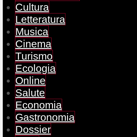
Cultura
Letteratura
Musica
Cinema
Turismo
Ecologia
Online
Salute
Economia
Gastronomia
Dossier