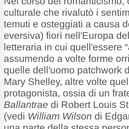
Nel corso del romanticismo,
culturale che rivalutò i senti
temuti e osteggiati a causa de
eversiva) fiorì nell'Europa d
letteraria in cui quell'essere 
assumendo a volte forme orr
quelle dell'uomo patchwork 
Mary Shelley, altre volte quel
protagonista, ossia di un frat
Ballantrae
di Robert Louis S
(vedi
William Wilson
di Edgar
una parte della stessa person