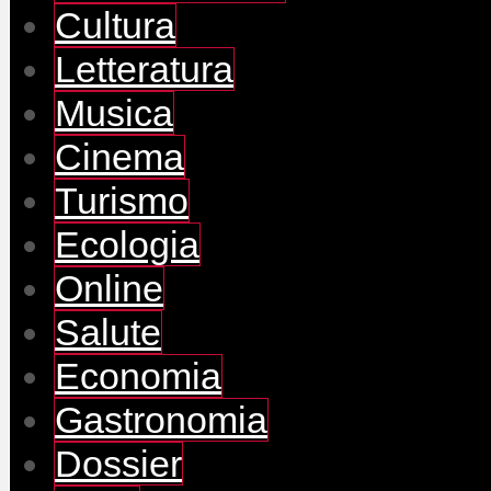
Cultura
Letteratura
Musica
Cinema
Turismo
Ecologia
Online
Salute
Economia
Gastronomia
Dossier