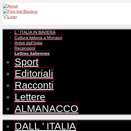
L ' ITALIA IN BAVIERA
Cultura italiana a Monaco
Artisti dall'Italia
Recensioni
Lettres italiennes
Sport
Editoriali
Racconti
Lettere
ALMANACCO
DALL ' ITALIA