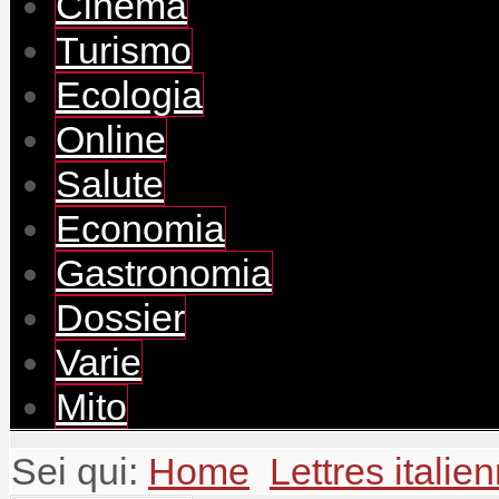
Cinema
Turismo
Ecologia
Online
Salute
Economia
Gastronomia
Dossier
Varie
Mito
Sei qui:
Home
Lettres italie