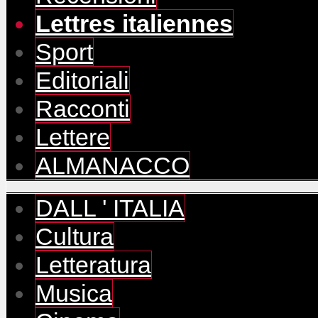
Lettres italiennes
Sport
Editoriali
Racconti
Lettere
ALMANACCO
DALL ' ITALIA
Cultura
Letteratura
Musica