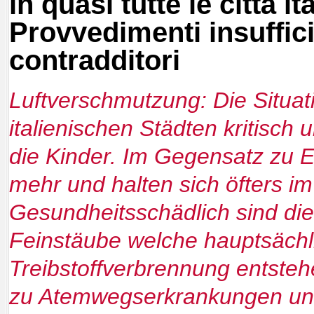
in quasi tutte le città it
Provvedimenti insuffici
contradditori
Luftverschmutzung: Die Situatio
italienischen Städten kritisch u
die Kinder. Im Gegensatz zu
mehr und halten sich öfters im
Gesundheitsschädlich sind di
Feinstäube welche hauptsächli
Treibstoffverbrennung entste
zu Atemwegserkrankungen un