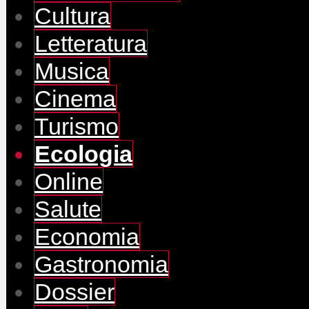
Cultura
Letteratura
Musica
Cinema
Turismo
Ecologia
Online
Salute
Economia
Gastronomia
Dossier