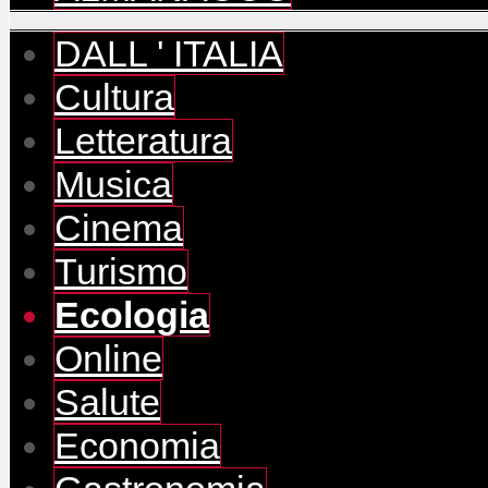
DALL ' ITALIA
Cultura
Letteratura
Musica
Cinema
Turismo
Ecologia
Online
Salute
Economia