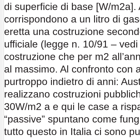
di superficie
di base [W/m
2
a].
corrispondono a un litro di
gas
eretta una
costruzione second
ufficiale (legge n. 10/91
– vedi 
costruzione che per m
2
all’an
al massimo.
Al confronto con a
purtroppo indietro di
anni: Aus
realizzano
costruzioni pubbli
30W/m
2
a e qui le
case a risp
“passive” spuntano come fun
tutto questo
in Italia ci sono 