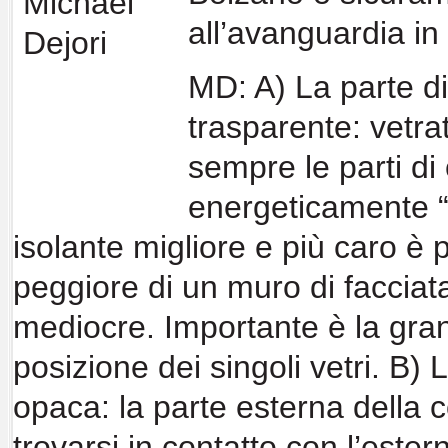
all’avanguardia
in
MD: A) La parte d
trasparente:
vetra
sempre le parti di
energeticamente “p
isolante migliore e più caro è 
peggiore di
un muro di facciata
mediocre. Importante è
la gra
posizione
dei singoli vetri.
B) L
opaca:
la parte esterna della 
trovarsi in contatto con
l’ester