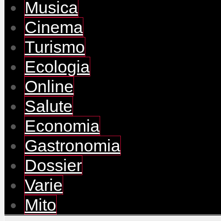
Musica
Cinema
Turismo
Ecologia
Online
Salute
Economia
Gastronomia
Dossier
Varie
Mito