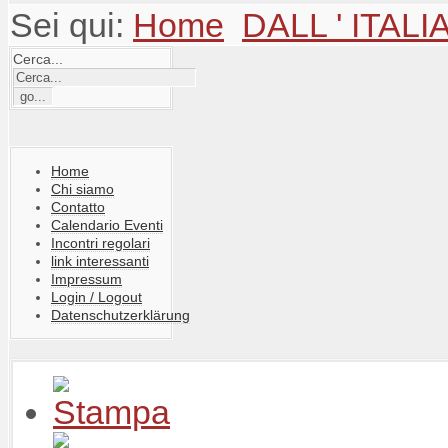
Sei qui:
Home
DALL ' ITALI
Cerca...
Home
Chi siamo
Contatto
Calendario Eventi
Incontri regolari
link interessanti
Impressum
Login / Logout
Datenschutzerklärung