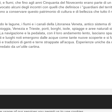
iali, e fiumi, che fino agli anni Cinquanta del Novecento erano parte di un
cato alcuni degli incontri con quelli che definisce i “guardiani del territ
scono a conservare questo patrimonio di cultura e di bellezza che tutto il
o le lagune, i fiumi e i canali della Litoranea Veneta, antico sistema di
hioggia, Venezia e Trieste, porti, borghi, isole, spiagge e aree naturali s
 La navigazione e la pedalata, con il loro andamento lento, lasciano spaz
visti e luoghi noti emergono dalle acque come tante nuove scoperte e si 
 e tradizioni di genti e terre strappate all'acqua. Esperienze uniche da 
redato da un'utile cartina.
he usage of our services you permit us to use cookies.