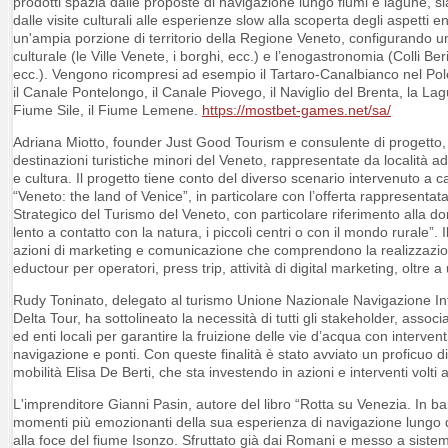
prodotti spazia dalle proposte di navigazione lungo fiumi e lagune, sia 
dalle visite culturali alle esperienze slow alla scoperta degli aspetti en
un'ampia porzione di territorio della Regione Veneto, configurando un 
culturale (le Ville Venete, i borghi, ecc.) e l’enogastronomia (Colli Beri
ecc.). Vengono ricompresi ad esempio il Tartaro-Canalbianco nel Polesi
il Canale Pontelongo, il Canale Piovego, il Naviglio del Brenta, la Lag
Fiume Sile, il Fiume Lemene.
https://mostbet-games.net/sa/
Adriana Miotto, founder Just Good Tourism e consulente di progetto, ha 
destinazioni turistiche minori del Veneto, rappresentate da località ada
e cultura. Il progetto tiene conto del diverso scenario intervenuto a 
“Veneto: the land of Venice”, in particolare con l’offerta rappresenta
Strategico del Turismo del Veneto, con particolare riferimento alla d
lento a contatto con la natura, i piccoli centri o con il mondo rurale”
azioni di marketing e comunicazione che comprendono la realizzazione 
eductour per operatori, press trip, attività di digital marketing, oltre
Rudy Toninato, delegato al turismo Unione Nazionale Navigazione Inte
Delta Tour, ha sottolineato la necessità di tutti gli stakeholder, associaz
ed enti locali per garantire la fruizione delle vie d’acqua con intervent
navigazione e ponti. Con queste finalità è stato avviato un proficuo 
mobilità Elisa De Berti, che sta investendo in azioni e interventi volti 
L'imprenditore Gianni Pasin, autore del libro “Rotta su Venezia. In ba
momenti più emozionanti della sua esperienza di navigazione lungo q
alla foce del fiume Isonzo. Sfruttato già dai Romani e messo a sistem