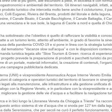
brevi che di più giorni, alle escursioni a piedi, in bicicletta e con form
ogastronomici e ambientali del territorio. Gli itinerari navigabili, infatti,
prodotto turistico che intercetta molto bene anche il cicloturismo, il p
ci, Colli Euganei, Riviera del Brenta, prodotti del litorale e della laguna, 
ne, il Canale Bisato, il Canale Bacchiglione, il Canale Battaglia, il Can
una veneziana e le sue isole, la laguna di Caorle a nord e quella di Chio
sottolineato che l’obiettivo è quello di rafforzare la visibilità e conos
tte a un turismo lento, attento all’ambiente, in grado di favorire la sine
causa della pandemia COVID-19 e si pone in linea con la strategia turist
ta dal tematismo “Vacanze slow sull’acqua” e con le disposizioni contenu
omanda turistica legata allo “Slow Tourism & Green: ricerca di esperienz
. Il progetto prevede la preparazione di prodotti e pacchetti turistici da
di un portale, materiali informativi, la creazione di contenuti, l'organ
 a una campagna pubblicitaria dedicata.
rna (UNII) e vicepresidente Assonautica Acque Interne Veneto Emilia e 
ioni di categoria e operatori turistici del territorio di lavorare in sinergia
i legati alla manutenzione, alle infrastrutture e alla gestione unificata d
dialogo con la Regione Veneto, e in particolare con la vicepresidente e 
a migliorare la gestione delle vie d’acqua e a facilitare la navigazione tur
rca e in bici lungo la Litoranea Veneta da Chioggia a Trieste” ha raccon
uesto antico sistema di vie d’acqua che si snoda per 127 km dalla lag
a dalla Serenissima, che per secoli ne curò il perfetto funzionamento, i