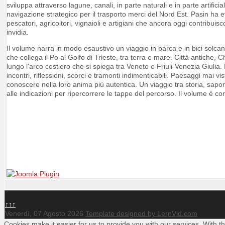
sviluppa attraverso lagune, canali, in parte naturali e in parte artific
navigazione strategico per il trasporto merci del Nord Est. Pasin ha evo
pescatori, agricoltori, vignaioli e artigiani che ancora oggi contribui
invidia.
Il volume narra in modo esaustivo un viaggio in barca e in bici solcand
che collega il Po al Golfo di Trieste, tra terra e mare. Città antiche, C
lungo l'arco costiero che si spiega tra Veneto e Friuli-Venezia Giulia.
incontri, riﬂessioni, scorci e tramonti indimenticabili. Paesaggi mai 
conoscere nella loro anima più autentica. Un viaggio tra storia, sapori
alle indicazioni per ripercorrere le tappe del percorso. Il volume è cor
↑↑↑
Venerdì, 07 Agosto 2026
Template designed by LernVid.com
Cookies make it easier for us to provide you with our services. With t