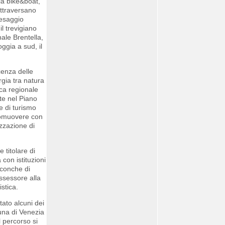
ula bike&boat,
 attraversano
aesaggio
il trevigiano
ale Brentella,
ggia a sud, il
cenza delle
rgia tra natura
ica regionale
te nel Piano
e di turismo
 promuovere con
izzazione di
titolare di
 con istituzioni
i conche di
assessore alla
istica.
tato alcuni dei
una di Venezia
l percorso si