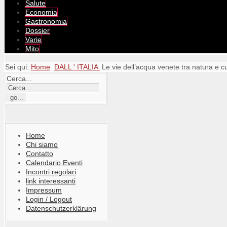
Salute
Economia
Gastronomia
Dossier
Varie
Mito
Sei qui:
Home
DALL ' ITALIA
Le vie dell’acqua venete tra natura e c
Cerca...
Home
Chi siamo
Contatto
Calendario Eventi
Incontri regolari
link interessanti
Impressum
Login / Logout
Datenschutzerklärung