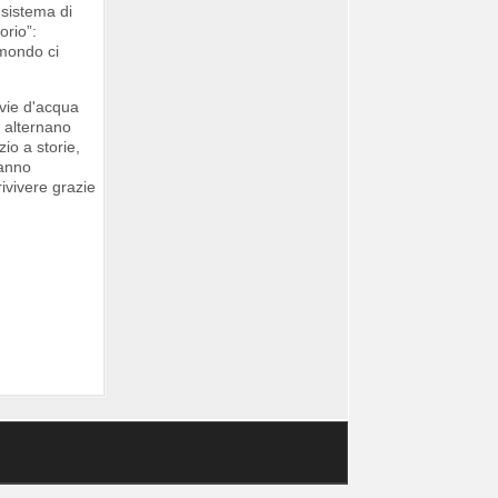
 sistema di
orio”:
 mondo ci
 vie d'acqua
i alternano
io a storie,
fanno
rivivere grazie