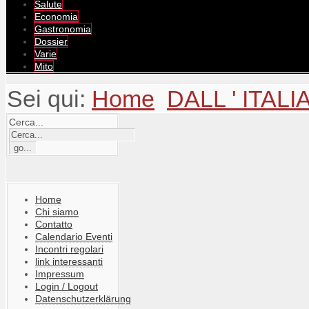
Salute
Economia
Gastronomia
Dossier
Varie
Mito
Sei qui:
Home
DALL ' ITALI
Cerca...
Home
Chi siamo
Contatto
Calendario Eventi
Incontri regolari
link interessanti
Impressum
Login / Logout
Datenschutzerklärung