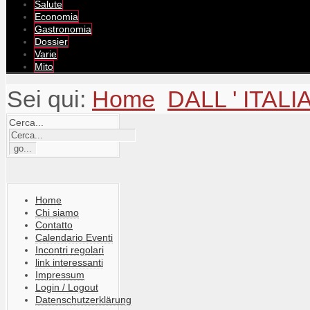
Salute
Economia
Gastronomia
Dossier
Varie
Mito
Sei qui:
Home
DALL ' ITALI
Cerca...
Home
Chi siamo
Contatto
Calendario Eventi
Incontri regolari
link interessanti
Impressum
Login / Logout
Datenschutzerklärung