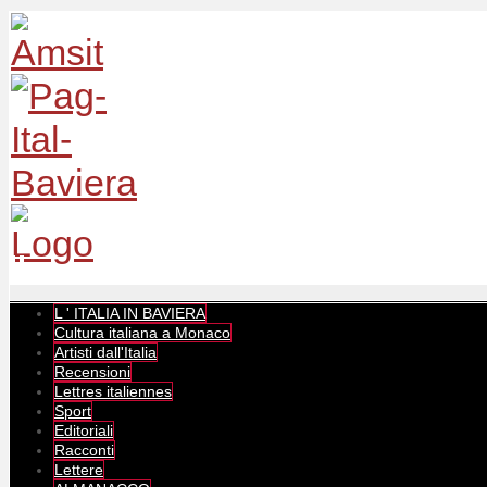
L ' ITALIA IN BAVIERA
Cultura italiana a Monaco
Artisti dall'Italia
Recensioni
Lettres italiennes
Sport
Editoriali
Racconti
Lettere