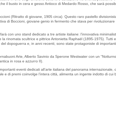
nche il busto in cera e gesso Antioco di Medardo Rosso, che sarà possi
ccioni (Ritratto di giovane, 1905 circa). Questo raro pastello divisionis
reativa di Boccioni, giovane genio in fermento che stava per rivoluzionare
arà con uno stand dedicato a tre artiste italiane: l'innovativa minimalis
 rinomata scultrice e pittrice Antonietta Raphaël (1895-1975). Tutti e t
 del dopoguerra e, in anni recenti, sono state protagoniste di important
rnabuoni Arte, Alberto Savinio da Sperone Westwater con un “Notturno
ntica in rosa e azzurro II).
mportanti eventi dedicati all’arte italiana del panorama internazionale, 
e e di premi coinvolge l’intera città, alimenta un ingente indotto di cui