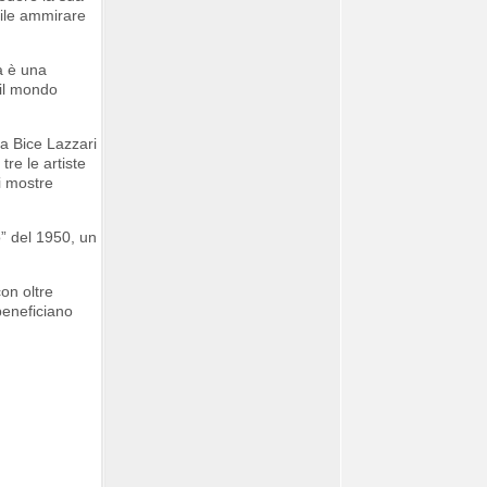
bile ammirare
ta è una
 il mondo
ta Bice Lazzari
re le artiste
i mostre
” del 1950, un
con oltre
 beneficiano