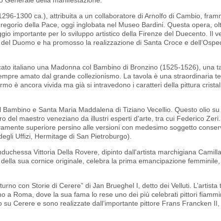
(1296-1300 ca.), attribuita a un collaboratore di Arnolfo di Cambio, fra
egorio della Pace, oggi inglobata nel Museo Bardini. Questa opera, ol
ggio importante per lo sviluppo artistico della Firenze del Duecento. Il
ata del Duomo e ha promosso la realizzazione di Santa Croce e dell’Ospe
ercato italiano una Madonna col Bambino di Bronzino (1525-1526), una t
e sempre amato dal grande collezionismo. La tavola è una straordinaria t
o è ancora vivida ma già si intravedono i caratteri della pittura cristal
il Bambino e Santa Maria Maddalena di Tiziano Vecellio. Questo olio su 
o del maestro veneziano da illustri esperti d'arte, tra cui Federico Zeri
tivamente superiore persino alle versioni con medesimo soggetto conserv
egli Uffizi, Hermitage di San Pietroburgo).
uchessa Vittoria Della Rovere, dipinto dall'artista marchigiana Camilla
della sua cornice originale, celebra la prima emancipazione femminile
no con Storie di Cerere” di Jan Brueghel I, detto dei Velluti. L’artista
no a Roma, dove la sua fama lo rese uno dei più celebrati pittori fiammi
to su Cerere e sono realizzate dall’importante pittore Frans Francken II,