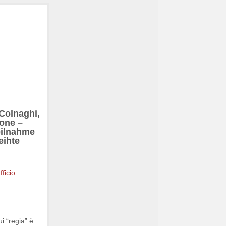
 Colnaghi,
ione –
eilnahme
eihte
i “regia” è