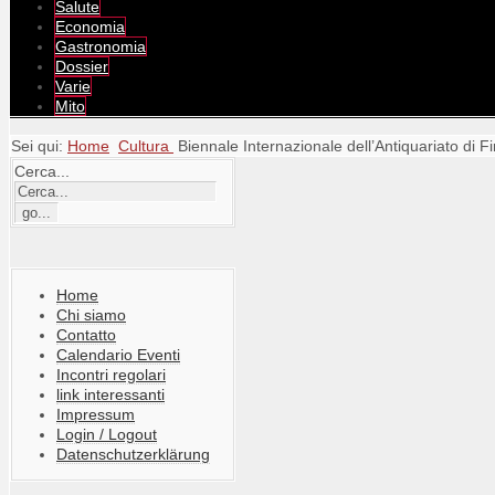
Salute
Economia
Gastronomia
Dossier
Varie
Mito
Sei qui:
Home
Cultura
Biennale Internazionale dell’Antiquariato di F
Cerca...
Home
Chi siamo
Contatto
Calendario Eventi
Incontri regolari
link interessanti
Impressum
Login / Logout
Datenschutzerklärung