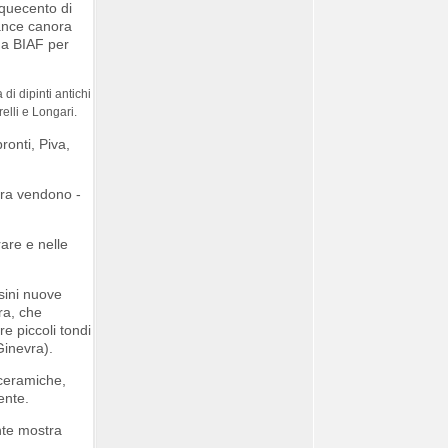
nquecento di
mance canora
o a BIAF per
di dipinti antichi
elli e Longari.
ronti, Piva,
tora vendono -
rare e nelle
sini nuove
ra, che
re piccoli tondi
Ginevra).
, ceramiche,
ente.
nte mostra