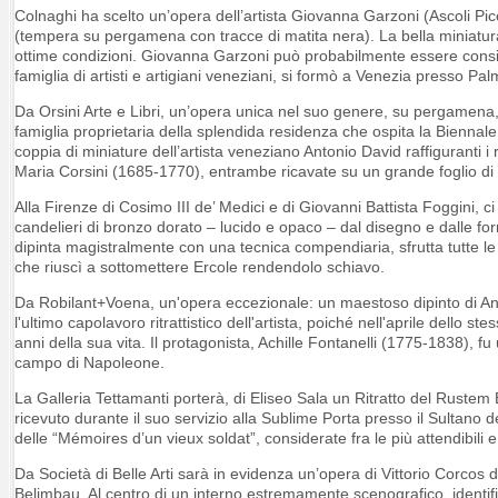
Colnaghi ha scelto un’opera dell’artista Giovanna Garzoni (Ascoli Pi
(tempera su pergamena con tracce di matita nera). La bella miniatur
ottime condizioni. Giovanna Garzoni può probabilmente essere conside
famiglia di artisti e artigiani veneziani, si formò a Venezia presso Pa
Da Orsini Arte e Libri, un’opera unica nel suo genere, su pergamena, c
famiglia proprietaria della splendida residenza che ospita la Biennale 
coppia di miniature dell’artista veneziano Antonio David raffiguranti i
Maria Corsini (1685-1770), entrambe ricavate su un grande foglio di
Alla Firenze di Cosimo III de’ Medici e di Giovanni Battista Foggini, c
candelieri di bronzo dorato – lucido e opaco – dal disegno e dalle form
dipinta magistralmente con una tecnica compendiaria, sfrutta tutte le 
che riuscì a sottomettere Ercole rendendolo schiavo.
Da Robilant+Voena, un'opera eccezionale: un maestoso dipinto di Andr
l'ultimo capolavoro ritrattistico dell'artista, poiché nell'aprile dello s
anni della sua vita. Il protagonista, Achille Fontanelli (1775-1838), f
campo di Napoleone.
La Galleria Tettamanti porterà, di Eliseo Sala un Ritratto del Rustem
ricevuto durante il suo servizio alla Sublime Porta presso il Sultan
delle “Mémoires d’un vieux soldat”, considerate fra le più attendibil
Da Società di Belle Arti sarà in evidenza un’opera di Vittorio Corcos d
Belimbau. Al centro di un interno estremamente scenografico, identifi