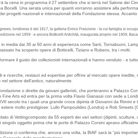
arà la cena in programma il 27 settembre che si terrà nel Salone dei Ci
ea Bocelli. Una serata unica per quanti vorranno assistere alla perfor
 dei progetti nazionali e internazionali della Fondazione stessa. Accant
news, londinese è del 1817, la galleria Enrico Frascione - la cui famiglia si occupa 
 edizione nel 1959 - e ancora Botticelli Antichità, inaugurata proprio nel 1959, Bacar
vo in media dai 30 ai 50 anni di esperienza come Sarti, Tornabuoni, Lamp
ssato ha scoperto opere di Botticelli, Tiziano e Rubens, tra i molti.
formare il gusto dei collezionisti internazionali e hanno venduto - e tut
 e ricerche, restauri ed expertise per offrire al mercato opere inedite, 
 nel settore dell’antico, naturalmente.
fondazione o dirette da giovani galleristi, che porteranno a Palazzo Cor
Fine Arts ed entra per la prima volta Flavio Gianassi con sede a Lond
XVII secolo tra i quali una grande croce dipinta di Giovanni da Rimini e t
ie estere molto prestigiose: Lullo Pampoulides (Londra) e Rob Smeets (
mitato di Vettingcomposto da 55 esperti dei vari settori (dipinti, sculture
ni singolo oggetto prima che le porte di Palazzo Corsini aprano ufficialm
zione ci conferma che, ancora una volta, la BIAF sarà la “più importa
io Generale della manifestazione.