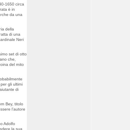
640-1650 circa
ata è in
Marche da una
ia della
ratta di una
cardinale Neri
simo set di otto
rano che,
roina del mito
probabilmente
per gli ultimi
aiutante di
m Bey, titolo
ssere l’autore
co Adolfo
vedere la sua