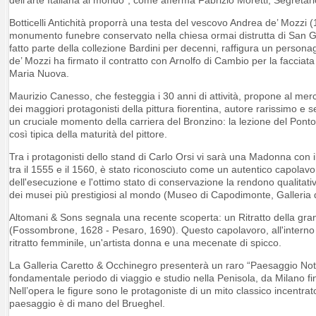
Botticelli Antichità proporrà una testa del vescovo Andrea de’ Mozzi 
monumento funebre conservato nella chiesa ormai distrutta di San Gr
fatto parte della collezione Bardini per decenni, raffigura un persona
de’ Mozzi ha firmato il contratto con Arnolfo di Cambio per la facci
Maria Nuova.
Maurizio Canesso, che festeggia i 30 anni di attività, propone al m
dei maggiori protagonisti della pittura fiorentina, autore rarissimo 
un cruciale momento della carriera del Bronzino: la lezione del Pontorm
così tipica della maturità del pittore.
Tra i protagonisti dello stand di Carlo Orsi vi sarà una Madonna con 
tra il 1555 e il 1560, è stato riconosciuto come un autentico capolavor
dell'esecuzione e l'ottimo stato di conservazione la rendono qualita
dei musei più prestigiosi al mondo (Museo di Capodimonte, Galleria d
Altomani & Sons segnala una recente scoperta: un Ritratto della grand
(Fossombrone, 1628 - Pesaro, 1690). Questo capolavoro, all'interno 
ritratto femminile, un'artista donna e una mecenate di spicco.
La Galleria Caretto & Occhinegro presenterà un raro “Paesaggio Nottur
fondamentale periodo di viaggio e studio nella Penisola, da Milano fi
Nell’opera le figure sono le protagoniste di un mito classico incentra
paesaggio è di mano del Brueghel.