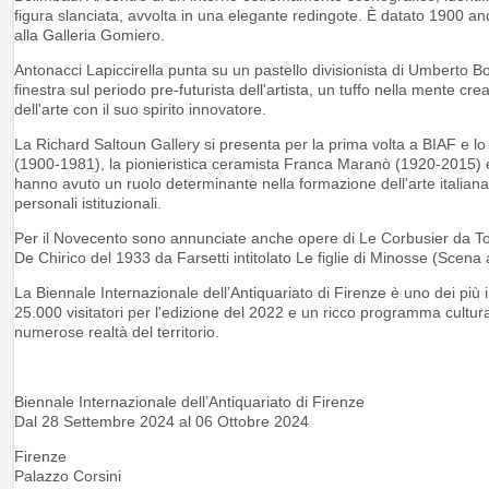
figura slanciata, avvolta in una elegante redingote. È datato 1900 a
alla Galleria Gomiero.
Antonacci Lapiccirella punta su un pastello divisionista di Umberto Bo
finestra sul periodo pre-futurista dell'artista, un tuffo nella mente c
dell'arte con il suo spirito innovatore.
La Richard Saltoun Gallery si presenta per la prima volta a BIAF e lo f
(1900-1981), la pionieristica ceramista Franca Maranò (1920-2015) e la
hanno avuto un ruolo determinante nella formazione dell'arte italiana
personali istituzionali.
Per il Novecento sono annunciate anche opere di Le Corbusier da To
De Chirico del 1933 da Farsetti intitolato Le figlie di Minosse (Scena a
La Biennale Internazionale dell’Antiquariato di Firenze è uno dei più i
25.000 visitatori per l'edizione del 2022 e un ricco programma cultural
numerose realtà del territorio.
Biennale Internazionale dell’Antiquariato di Firenze
Dal 28 Settembre 2024 al 06 Ottobre 2024
Firenze
Palazzo Corsini