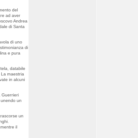
mmento del
tre ad aver
 vescovo Andrea
dale di Santa
avola di uno
estimonianza di
lina e pura
tela, databile
. La maestria
ate in alcuni
 Guerrieri
, unendo un
 trascorse un
nghi.
 mentre il