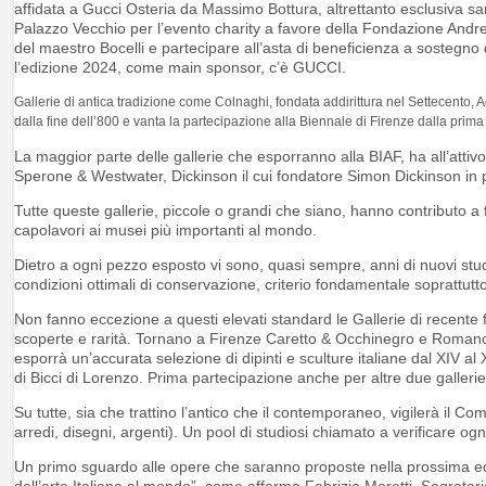
affidata a Gucci Osteria da Massimo Bottura, altrettanto esclusiva s
Palazzo Vecchio per l’evento charity a favore della Fondazione Andr
del maestro Bocelli e partecipare all’asta di beneficienza a sostegno
l’edizione 2024, come main sponsor, c’è GUCCI.
Gallerie di antica tradizione come Colnaghi, fondata addirittura nel Settecento, Ag
dalla fine dell’800 e vanta la partecipazione alla Biennale di Firenze dalla prima
La maggior parte delle gallerie che esporranno alla BIAF, ha all’atti
Sperone & Westwater, Dickinson il cui fondatore Simon Dickinson in pa
Tutte queste gallerie, piccole o grandi che siano, hanno contributo a 
capolavori ai musei più importanti al mondo.
Dietro a ogni pezzo esposto vi sono, quasi sempre, anni di nuovi studi
condizioni ottimali di conservazione, criterio fondamentale soprattutto
Non fanno eccezione a questi elevati standard le Gallerie di recente 
scoperte e rarità. Tornano a Firenze Caretto & Occhinegro e Romano 
esporrà un’accurata selezione di dipinti e sculture italiane dal XIV al 
di Bicci di Lorenzo. Prima partecipazione anche per altre due galler
Su tutte, sia che trattino l’antico che il contemporaneo, vigilerà il Co
arredi, disegni, argenti). Un pool di studiosi chiamato a verificare og
Un primo sguardo alle opere che saranno proposte nella prossima edi
dell’arte Italiana al mondo”, come afferma Fabrizio Moretti, Segretar