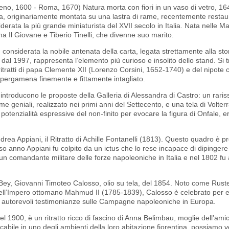
ceno, 1600 - Roma, 1670) Natura morta con fiori in un vaso di vetro, 1
a, originariamente montata su una lastra di rame, recentemente restaur
rata la più grande miniaturista del XVII secolo in Italia. Nata nelle 
lma Il Giovane e Tiberio Tinelli, che divenne suo marito.
onsiderata la nobile antenata della carta, legata strettamente alla stor
dal 1997, rappresenta l’elemento più curioso e insolito dello stand. Si t
 ritratti di papa Clemente XII (Lorenzo Corsini, 1652-1740) e del nipote 
 pergamena finemente e fittamente intagliato.
i introducono le proposte della Galleria di Alessandra di Castro: un raris
e geniali, realizzato nei primi anni del Settecento, e una tela di Volter
potenzialità espressive del non-finito per evocare la figura di Onfale, e
ea Appiani, il Ritratto di Achille Fontanelli (1813). Questo quadro è 
tesso anno Appiani fu colpito da un ictus che lo rese incapace di dipingere 
u un comandante militare delle forze napoleoniche in Italia e nel 1802 fu 
 Bey, Giovanni Timoteo Calosso, olio su tela, del 1854. Noto come Ruste
o dell’Impero ottomano Mahmud II (1785-1839), Calosso è celebrato per e
i e autorevoli testimonianze sulle Campagne napoleoniche in Europa.
el 1900, è un ritratto ricco di fascino di Anna Belimbau, moglie dell’ami
cabile in uno degli ambienti della loro abitazione fiorentina, possiamo 