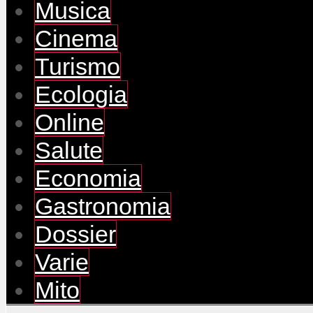
Musica
Cinema
Turismo
Ecologia
Online
Salute
Economia
Gastronomia
Dossier
Varie
Mito