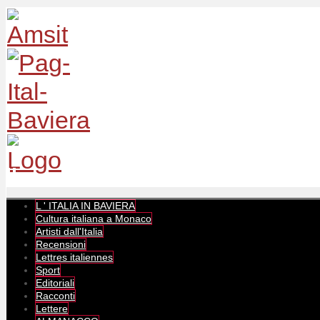
L ' ITALIA IN BAVIERA
Cultura italiana a Monaco
Artisti dall'Italia
Recensioni
Lettres italiennes
Sport
Editoriali
Racconti
Lettere