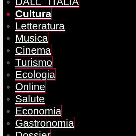
DALL ' ITALIA
Cultura
Letteratura
Musica
Cinema
Turismo
Ecologia
Online
Salute
Economia
Gastronomia
Dossier