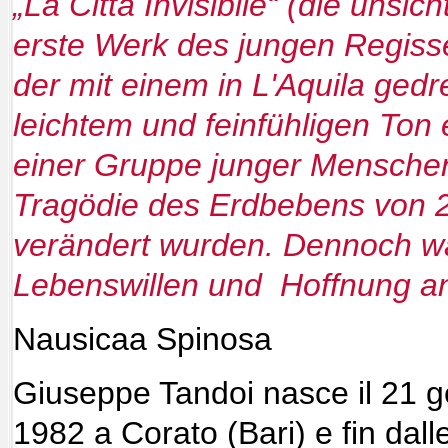
„La Città Invisibile“ (die unsic
erste Werk des jungen Regiss
der mit einem in L'Aquila gedr
leichtem und feinfühligen Ton 
einer Gruppe junger Menschen
Tragödie des Erdbebens von 
verändert wurden. Dennoch wa
Lebenswillen und Hoffnung a
Nausicaa Spinosa
Giuseppe Tandoi nasce il 21 
1982 a Corato (Bari) e fin dall