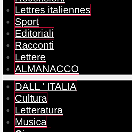
Lettres italiennes
Sport
Editoriali
Racconti
Lettere
ALMANACCO
DALL ' ITALIA
Cultura
Letteratura
Musica