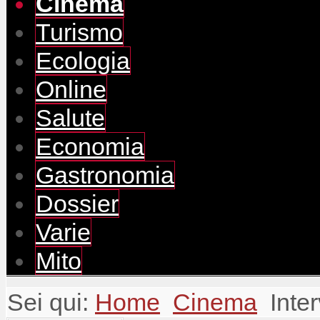
Cinema
Turismo
Ecologia
Online
Salute
Economia
Gastronomia
Dossier
Varie
Mito
Sei qui:
Home
Cinema
Inte