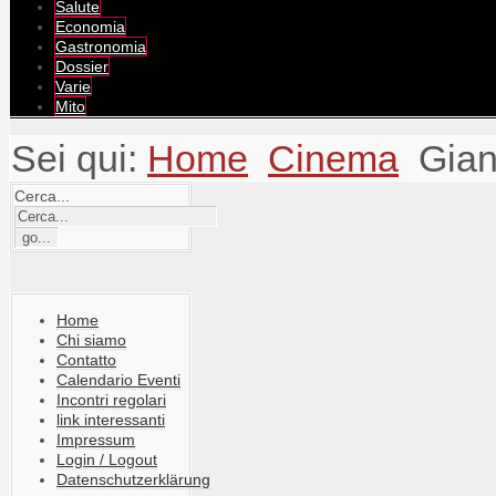
Salute
Economia
Gastronomia
Dossier
Varie
Mito
Sei qui:
Home
Cinema
Gian
Cerca...
Home
Chi siamo
Contatto
Calendario Eventi
Incontri regolari
link interessanti
Impressum
Login / Logout
Datenschutzerklärung