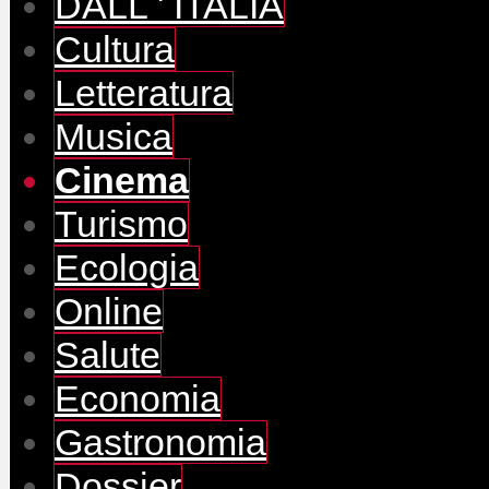
DALL ' ITALIA
Cultura
Letteratura
Musica
Cinema
Turismo
Ecologia
Online
Salute
Economia
Gastronomia
Dossier